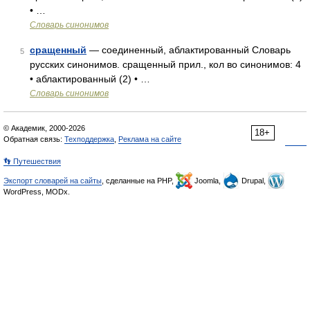
• …
Словарь синонимов
сращенный
— соединенный, аблактированный Словарь
5
русских синонимов. сращенный прил., кол во синонимов: 4
• аблактированный (2) • …
Словарь синонимов
© Академик, 2000-2026
18+
Обратная связь:
Техподдержка
,
Реклама на сайте
👣 Путешествия
Экспорт словарей на сайты
, сделанные на PHP,
Joomla,
Drupal,
WordPress, MODx.