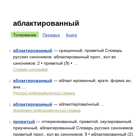
аблактированный
Толкование
Перевод
Книги
аблактированный
— сращенный, привитый Словарь
1
русских синонимов. аблактированный прил., кол во
синонимов: 2 • привитый (9) • …
Словарь синонимов
аблактированный
— аблакт ированный; кратк. форма ан,
2
ана …
Русский орфографический словарь
аблактированный
— аблакт/ир/ова/нн/ый …
3
Морфемно-орфографический словарь
привитый
— отчеренкованный, привитой, окулированный,
4
приученный, аблактированный Словарь русских синонимов.
привитый прил., кол во синонимов: 9 • аблактированный (2)